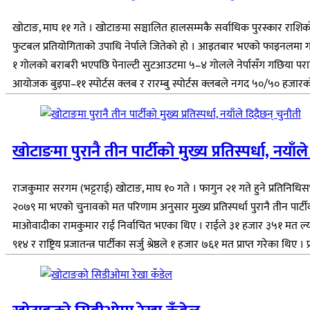
खोटाङ, माघ ११ गते । खोटाङमा सञ्चालित हालसम्मकै सर्वाधिक पुरस्कार राशिको
फुटबल प्रतियोगिताको उपाधि नेर्पाले जितेको हो । आइतबार भएको फाइनलमा गछिय
१ गोलको बराबरी भएपछि पेनाल्टी सुटआउटमा ५–४ गोलले नेर्पासँग गछिया पराज
आयोजक बुइपा–११ स्पोर्टस क्लब र रारम्बु स्पोर्टस क्लबले नगद ५०/५० हजारको स
खोटाङमा पुरानै तीन पार्टीको मुख्य प्रतिस्पर्धा, नयाँल
राजकुमार सरगम (भट्टराई) खोटाङ, माघ १० गते । फागुन २१ गते हुने प्रतिनिधिसभा 
२०७९ मा भएको चुनावको मत परिणाम अनुसार मुख्य प्रतिस्पर्धा पुरानै तीन पार्टी
माओवादीका रामकुमार राई निर्वाचित भएका थिए । राईले ३१ हजार ३५१ मत ल्याएर
९१४ र राष्ट्रिय प्रजातन्त्र पार्टीका सर्जु श्रेष्ठले १ हजार ७६१ मत प्राप्त गरेका थिए । 