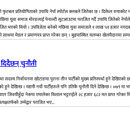
 फुटबल प्रतियोगिताको उपाधि नेर्पा स्पोर्टस क्लबले जितेका छ । दिक्तेल रुपाक
ा युवा समाज मोरङलाई पेनाल्टी सुटआउटमा पराजित गर्दै उपाधि जितेको नेर्पाले नग
ित भएको थियो । उपविजेता बनेको गछिया युवा समाजले १ लाख ५१ हजार नगदको साथ
ाथमा मेडल र प्रमाणपत्र प्राप्त गरेका छन् । बुइपास्थित यलम्बर खेलमैदानमा सम्पन
े दिदैछन् चुनौती
सदस्य निर्वाचनमा खोटाङमा पुराना तीन पार्टीको मुख्य प्रतिस्पर्धा हुने देखिएको छ 
को हुने देखिन्छ । यद्यपी नयाँ पार्टीहरुले पनि उतिकै चुनौती दिने देखिन्छ । ०७९
 जिवयीहुँदा नेकपा एमालेका विशाल भट्टराईले २८ हजार ६८२ मत प्राप्त गरेका थिए
प्रत्यक्षतर्फको उम्मेद्वार पराजित भए...