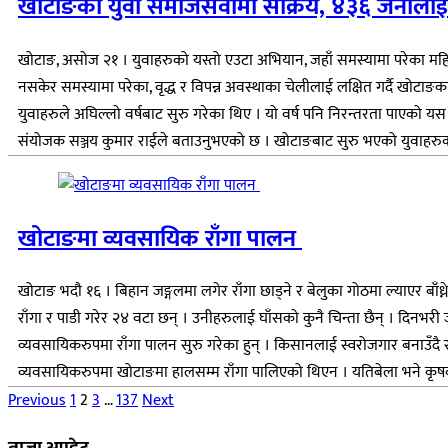
खोटाङका युवा समाजसेवामा सक्रिय, ४३६ जनालाई 
खोटाङ, असोज २१ । युवाहरुको यस्तो एउटा अभियान, जहाँ समस्यामा परेका महिलाह
नसकेर समस्यामा परेका, वृद्ध र विपन्न अवस्थाका चेलीलाई लक्षित गर्दै खो
युवाहरुले अघिल्लो वर्षबाट सुरु गरेका थिए । यो वर्ष पनि निरन्तरता पाएक
संयोजक सञ्जय कुमार राईले बताउनुभएको छ । खोटाङबाट सुरु भएको युवाहरुको 
खोटाङमा व्यवसायिक राँगा पालन
खोटाङ भदौ १६ । बिहान जङ्गलमा लगेर राँगा छाड्ने र बेलुका गोठमा ल्याएर बा
राँगा र पाडी गरेर २४ वटा छन् । उनीहरुलाई घाँसको कुनै चिन्ता छैन् । दिन
व्यवसायिकरुपमा राँगा पालन सुरु गरेका हुन् । किसानलाई स्वरोजगार बनाउँदै 
व्यवसायिकरुपमा खोटाङमा हालसम्म राँगा पालिएको थिएन । यतिबेला भने कृषकहरुल
Posts
Previous
1
2
3
…
137
Next
pagination