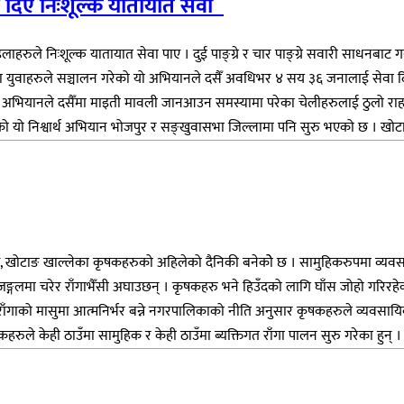
दिए निःशूल्क यातायात सेवा
रुले निःशूल्क यातायात सेवा पाए । दुई पाङ्ग्रे र चार पाङ्ग्रे सवारी साधनबाट 
टाङका युवाहरुले सञ्चालन गरेको यो अभियानले दसैँ अवधिभर ४ सय ३६ जनालाई सेव
ो यस अभियानले दसैँमा माइती मावली जानआउन समस्यामा परेका चेलीहरुलाई ठुलो रा
यो निश्वार्थ अभियान भोजपुर र सङ्खुवासभा जिल्लामा पनि सुरु भएको छ । खोटा
ँध्ने, खोटाङ खाल्लेका कृषकहरुको अहिलेको दैनिकी बनेकोे छ । सामुहिकरुपमा व्य
भरी जङ्गलमा चरेर राँगाभैँसी अघाउछन् । कृषकहरु भने हिउँदको लागि घाँस जोहो ग
राँगाको मासुमा आत्मनिर्भर बन्ने नगरपालिकाको नीति अनुसार कृषकहरुले व्यवसायिक
े केही ठाउँमा सामुहिक र केही ठाउँमा ब्यक्तिगत राँगा पालन सुरु गरेका हुन् । 