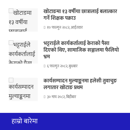
खोटाङमा १३ वर्षीया छात्रालाई बलात्कार
गर्ने शिक्षक पक्राउ
१० फाल्गुन २०८२, आईतवार
भट्टराईले कार्यकर्तालाई केराको पैसा
दिएको थिए, सामाजिक सञ्जालमा फैलियो
भ्रम
६ फाल्गुन २०८२, बुधबार
कार्यसम्पादन मुल्याङ्कनमा हलेसी तुवाचुङ
लगातार खोटाङ प्रथम
३० माघ २०८२, बिहीबार
हाम्रो बारेमा