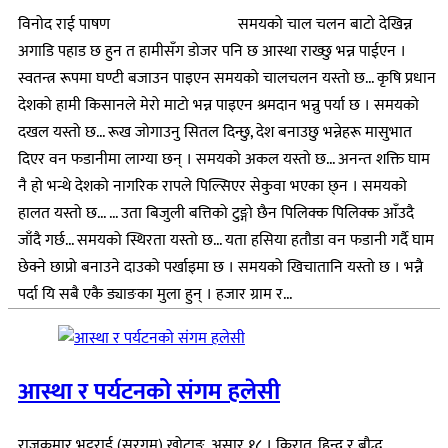
विनोद राई पाषण समयको चाल चलन बाटो देखिन्न
अगाडि पहाड छ हुन त हामीसँग डोजर पनि छ आस्था राख्छु भन्न पाईएन ।
स्वतन्त्र रूपमा घण्टी बजाउन पाइएन समयको चालचलन यस्तो छ... कृषि प्रधान
देशको हामी किसानले मेरो माटो भन्न पाइएन श्रमदान भन्नु पर्या छ । समयको
दखल यस्तो छ... रूख जोगाउनु सितल दिन्छु, देश बनाउछु भन्नेहरू मासुभात
दिएर वन फडानीमा लाग्या छन् । समयको अकल यस्तो छ... अनन्त शक्ति घाम
नै हो भन्थे देशको नागरिक रापले पिल्सिएर सेकुवा भएका छ्न । समयको
हालत यस्तो छ... ... उता बिजुली बत्तिको टुङ्गो छैन पिलिक्क पिलिक्क आँउदै
जाँदै गर्छ... समयको स्थिरता यस्तो छ... यता हसिया हतौडा वन फडानी गर्दै घाम
छेक्ने छाप्रो बनाउने दाउको पर्खाइमा छ । समयको खिचातानि यस्तो छ । भन्नै
पर्दा यि सबै एकै ड्याङका मुला हुन् । हजार ग्राम र...
आस्था र पर्यटनको संगम हलेसी
राजकुमार भट्टराई (सरगम) खोटाङ, असार १८ । किरात, हिन्दु र बौद्ध