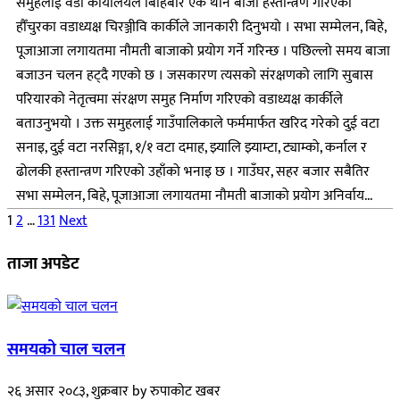
समुहलाई वडा कार्यालयले बिहिबार एक थान बाजा हस्तान्त्रण गरिएको
हौँचुरका वडाध्यक्ष चिरञ्जीवि कार्कीले जानकारी दिनुभयो । सभा सम्मेलन, बिहे,
पूजाआजा लगायतमा नौमती बाजाको प्रयोग गर्ने गरिन्छ । पछिल्लो समय बाजा
बजाउन चलन हट्दै गएको छ । जसकारण त्यसको संरक्षणको लागि सुबास
परियारको नेतृत्वमा संरक्षण समुह निर्माण गरिएको वडाध्यक्ष कार्कीले
बताउनुभयो । उक्त समुहलाई गाउँपालिकाले फर्ममार्फत खरिद गरेको दुई वटा
सनाइ, दुई वटा नरसिङ्गा, १/१ वटा दमाह, झ्यालि झ्याम्टा, ट्याम्को, कर्नाल र
ढोलकी हस्तान्त्रण गरिएको उहाँको भनाइ छ । गाउँघर, सहर बजार सबैतिर
सभा सम्मेलन, बिहे, पूजाआजा लगायतमा नौमती बाजाको प्रयोग अनिर्वाय...
Posts
1
2
…
131
Next
pagination
ताजा अपडेट
समयको चाल चलन
२६ असार २०८३, शुक्रबार
by
रुपाकोट खबर