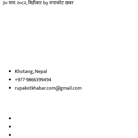
३० माघ २०८२, बिहीबार
by
रुपाकोट खबर
हाम्रो बारेमा
रुपाकोट खबर डट कम मर्यादित समाज विकास र उन्नतीको पथमा अगाडी बढ्ने
उदेश्यका साथ आवाज बिहीनहरुको आवाज बनेर बिबिध विषय तथा सबै क्षेत्रका
निष्पक्ष समाचारहरु एबम लेखहरु प्रस्तुत गर्दै शसक्त समाचार पोर्टलका रुपमा
प्रस्तुत
भएका
छौ ।
Khotang, Nepal
+977-9866399494
rupakotkhabar.com@gmail.com
हाम्रो टिम
अध्यक्ष तथा प्रकाशक :
राजकुमार भट्टराई
सम्पादक:
जीवन बरुवाल
सुचना बिभाग दर्ता न: ३३१४ /२०७८-७९