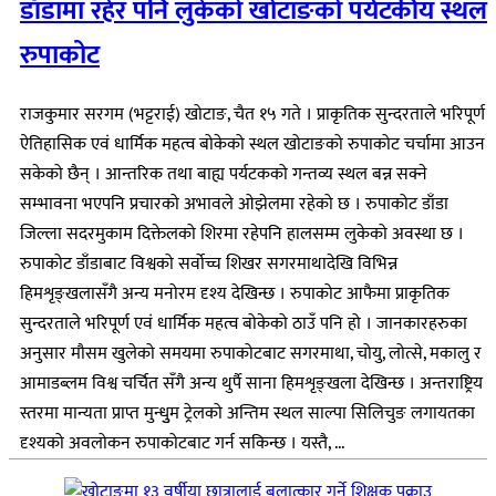
डाँडामा रहेर पनि लुकेको खोटाङको पर्यटकीय स्थल
रुपाकोट
राजकुमार सरगम (भट्टराई) खोटाङ, चैत १५ गते । प्राकृतिक सुन्दरताले भरिपूर्ण
ऐतिहासिक एवं धार्मिक महत्व बोकेको स्थल खोटाङको रुपाकोट चर्चामा आउन
सकेको छैन् । आन्तरिक तथा बाह्य पर्यटकको गन्तव्य स्थल बन्न सक्ने
सम्भावना भएपनि प्रचारको अभावले ओझेलमा रहेको छ । रुपाकोट डाँडा
जिल्ला सदरमुकाम दिक्तेलको शिरमा रहेपनि हालसम्म लुकेको अवस्था छ ।
रुपाकोट डाँडाबाट विश्वको सर्वोच्च शिखर सगरमाथादेखि विभिन्न
हिमशृङ्खलासँगै अन्य मनोरम दृश्य देखिन्छ । रुपाकोट आफैमा प्राकृतिक
सुन्दरताले भरिपूर्ण एवं धार्मिक महत्व बोकेको ठाउँ पनि हो । जानकारहरुका
अनुसार मौसम खुलेको समयमा रुपाकोटबाट सगरमाथा, चोयु, लोत्से, मकालु र
आमाडब्लम विश्व चर्चित सँगै अन्य थुर्पै साना हिमशृङ्खला देखिन्छ । अन्तराष्ट्रिय
स्तरमा मान्यता प्राप्त मुन्धुुम ट्रेलको अन्तिम स्थल साल्पा सिलिचुङ लगायतका
दृश्यको अवलोकन रुपाकोटबाट गर्न सकिन्छ । यस्तै, ...