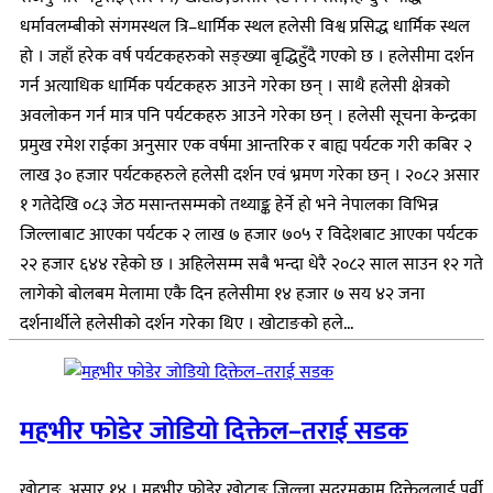
धर्मावलम्बीको संगमस्थल त्रि–धार्मिक स्थल हलेसी विश्व प्रसिद्ध धार्मिक स्थल
हो । जहाँ हरेक वर्ष पर्यटकहरुको सङ्ख्या बृद्धिहुँदै गएको छ । हलेसीमा दर्शन
गर्न अत्याधिक धार्मिक पर्यटकहरु आउने गरेका छन् । साथै हलेसी क्षेत्रको
अवलोकन गर्न मात्र पनि पर्यटकहरु आउने गरेका छन् । हलेसी सूचना केन्द्रका
प्रमुख रमेश राईका अनुसार एक वर्षमा आन्तरिक र बाह्य पर्यटक गरी कबिर २
लाख ३० हजार पर्यटकहरुले हलेसी दर्शन एवं भ्रमण गरेका छन् । २०८२ असार
१ गतेदेखि ०८३ जेठ मसान्तसम्मको तथ्याङ्क हेर्ने हो भने नेपालका विभिन्न
जिल्लाबाट आएका पर्यटक २ लाख ७ हजार ७०५ र विदेशबाट आएका पर्यटक
२२ हजार ६४४ रहेको छ । अहिलेसम्म सबै भन्दा धेरै २०८२ साल साउन १२ गते
लागेको बोलबम मेलामा एकै दिन हलेसीमा १४ हजार ७ सय ४२ जना
दर्शनार्थीले हलेसीको दर्शन गरेका थिए । खोटाङको हले...
महभीर फोडेर जोडियो दिक्तेल–तराई सडक
खोटाङ, असार १४ । महभीर फोडेर खोटाङ जिल्ला सदरमुकाम दिक्तेललाई पूर्वी