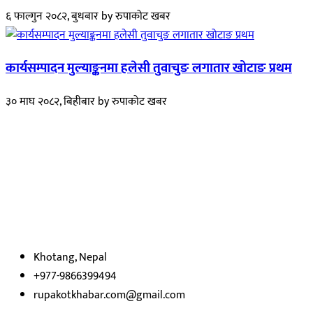
६ फाल्गुन २०८२, बुधबार
by
रुपाकोट खबर
कार्यसम्पादन मुल्याङ्कनमा हलेसी तुवाचुङ लगातार खोटाङ प्रथम
३० माघ २०८२, बिहीबार
by
रुपाकोट खबर
हाम्रो बारेमा
रुपाकोट खबर डट कम मर्यादित समाज विकास र उन्नतीको पथमा अगाडी बढ्ने
उदेश्यका साथ आवाज बिहीनहरुको आवाज बनेर बिबिध विषय तथा सबै क्षेत्रका
निष्पक्ष समाचारहरु एबम लेखहरु प्रस्तुत गर्दै शसक्त समाचार पोर्टलका रुपमा
प्रस्तुत
भएका
छौ ।
Khotang, Nepal
+977-9866399494
rupakotkhabar.com@gmail.com