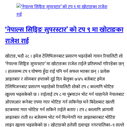
‘नेपाल्स सिङ्गिङ सुपरस्टार’ को टप ९ मा खोटाङका
राजेश राई
खोटाङ, भदौ २८ । इमेज टेलिभिजनबाट प्रसारण भइरहेको गायन रियालिटी शो
‘नेपाल्स सिङ्गिङ सुपरस्टार’ मा खोटाङका राजेश राईले प्रतिस्पर्धा गरिरहेका छन्
। हालसम्म टप ९ घोषणा हुँदा राई पनि पर्न सफल भएका छन् । प्रत्येक
आइतबार र सोमबार हप्ताको दुई दिन बेलुका ७ः४५ बजेबाट इमेज
टेलिभिजनबाट प्रसारण भइरहेको रियालिटी शोको टप ८ कालागि भोटिङ
खुल्ला भइसकेको छ । राईलाई टप ८ मा पु¥याउन भोट गर्न चाहानेले नेपालबाट
ओएसआर कनेक्ट एपमा गएर भोटिङ गर्न सकिनेछ भने बिदेशबाट खल्ती
डटकममा गएर भोटिङ गर्न सकिने राईले बताए । टप ८ कालागि आगामी
आइतबार राती १२ बजेसम्म भोट गर्न मिल्नेगरी गत आइतबारबाट भोटिङ
लाइन खुल्ला भइसकेको छ । खोटाङको हलेसी तुवाचुङ नगरपालिका–९ सल्ले