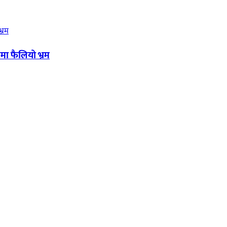
मा फैलियो भ्रम
यका साथ आवाज बिहीनहरुको आवाज बनेर बिबिध विषय तथा सबै क्षेत्रका निष्पक्ष 