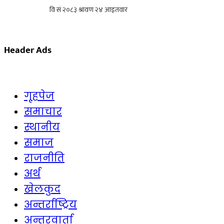
Skip
to
Header Ads
content
गृहपेज
समाचार
स्थानीय
समाज
राजनीति
अर्थ
खेलकुद
अन्तर्राष्ट्रिय
अन्तरवार्ता