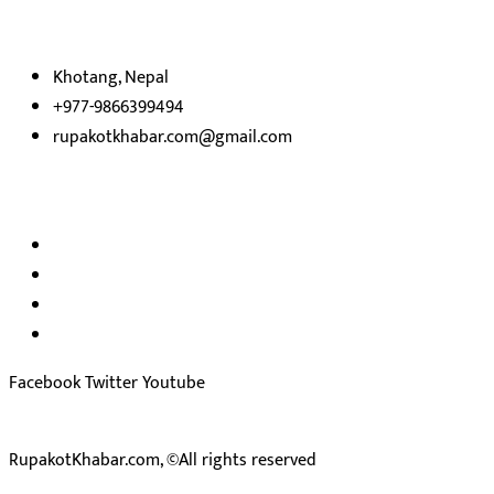
रुपाकोट खबर डट कम मर्यादित समाज विकास र उन्नतीको पथमा अगाडी बढ्ने उदेश्
भएका
छौ ।
Khotang, Nepal
+977-9866399494
rupakotkhabar.com@gmail.com
अध्यक्ष तथा प्रकाशक :
राजकुमार भट्टराई
सम्पादक:
जीवन बरुवाल
सुचना बिभाग दर्ता न: ३३१४ /२०७८-७९
प्रेस काउन्सिल सुचिकरण न:
३४०२
Facebook
Twitter
Youtube
RupakotKhabar.com, ©All rights reserved