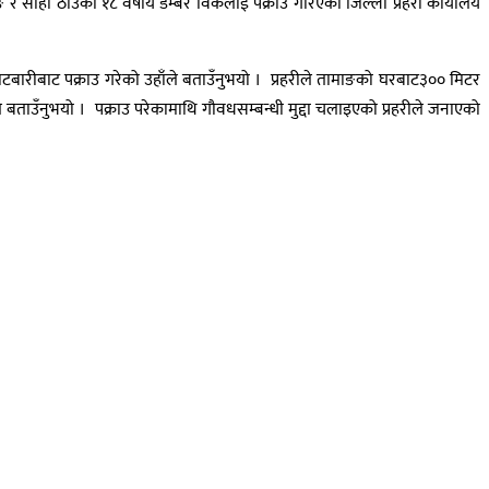
 सोही ठाउँका १८ वर्षीय डम्बर विकलाई पक्राउ गरिएको जिल्ला प्रहरी कार्यालय
ोटबारीबाट पक्राउ गरेको उहाँले बताउँनुभयो । प्रहरीले तामाङको घरबाट३०० मिटर
 बताउँनुभयो । पक्राउ परेकामाथि गौवधसम्बन्धी मुद्दा चलाइएको प्रहरीले जनाएको