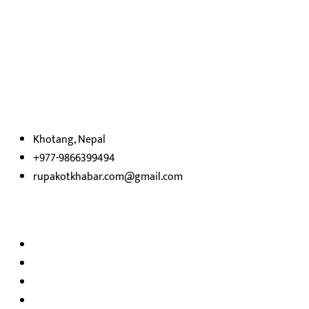
हाम्रो बारेमा
रुपाकोट खबर डट कम मर्यादित समाज विकास र उन्नतीको पथमा अगाडी बढ्ने
उदेश्यका साथ आवाज बिहीनहरुको आवाज बनेर बिबिध विषय तथा सबै क्षेत्रका
निष्पक्ष समाचारहरु एबम लेखहरु प्रस्तुत गर्दै शसक्त समाचार पोर्टलका रुपमा
प्रस्तुत
भएका
छौ ।
Khotang, Nepal
+977-9866399494
rupakotkhabar.com@gmail.com
हाम्रो टिम
अध्यक्ष तथा प्रकाशक :
राजकुमार भट्टराई
सम्पादक:
जीवन बरुवाल
सुचना बिभाग दर्ता न: ३३१४ /२०७८-७९
प्रेस काउन्सिल सुचिकरण न:
३४०२