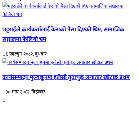
भट्टराईले कार्यकर्तालाई केराको पैसा दिएको थिए, सामाजिक
सञ्जालमा फैलियो भ्रम
६ फाल्गुन २०८२, बुधबार
कार्यसम्पादन मुल्याङ्कनमा हलेसी तुवाचुङ लगातार खोटाङ प्रथम
३० माघ २०८२, बिहीबार
हाम्रो बारेमा
रुपाकोट खबर डट कम मर्यादित समाज विकास र उन्नतीको पथमा अगाडी बढ्ने