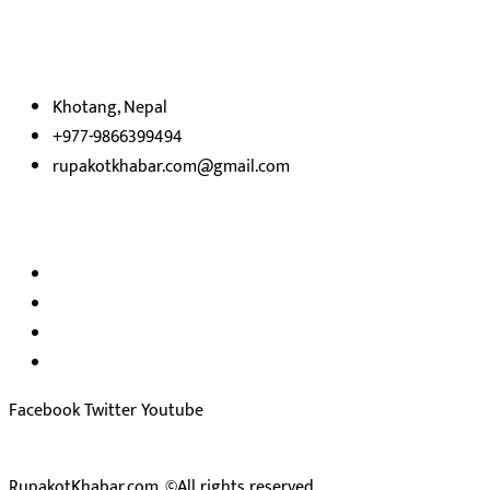
उदेश्यका साथ आवाज बिहीनहरुको आवाज बनेर बिबिध विषय तथा सबै क्षेत्रका
निष्पक्ष समाचारहरु एबम लेखहरु प्रस्तुत गर्दै शसक्त समाचार पोर्टलका रुपमा
प्रस्तुत
भएका
छौ ।
Khotang, Nepal
+977-9866399494
rupakotkhabar.com@gmail.com
हाम्रो टिम
अध्यक्ष तथा प्रकाशक :
राजकुमार भट्टराई
सम्पादक:
जीवन बरुवाल
सुचना बिभाग दर्ता न: ३३१४ /२०७८-७९
प्रेस काउन्सिल सुचिकरण न:
३४०२
Facebook
Twitter
Youtube
RupakotKhabar.com, ©All rights reserved