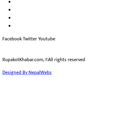
अध्यक्ष तथा प्रकाशक :
राजकुमार भट्टराई
सम्पादक:
जीवन बरुवाल
सुचना बिभाग दर्ता न: ३३१४ /२०७८-७९
प्रेस काउन्सिल सुचिकरण न:
३४०२
Facebook
Twitter
Youtube
RupakotKhabar.com, ©All rights reserved
Designed By NepalWebs