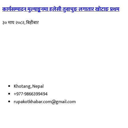
कार्यसम्पादन मुल्याङ्कनमा हलेसी तुवाचुङ लगातार खोटाङ प्रथम
३० माघ २०८२, बिहीबार
हाम्रो बारेमा
रुपाकोट खबर डट कम मर्यादित समाज विकास र उन्नतीको पथमा अगाडी बढ्ने
उदेश्यका साथ आवाज बिहीनहरुको आवाज बनेर बिबिध विषय तथा सबै क्षेत्रका
निष्पक्ष समाचारहरु एबम लेखहरु प्रस्तुत गर्दै शसक्त समाचार पोर्टलका रुपमा
प्रस्तुत
भएका
छौ ।
Khotang, Nepal
+977-9866399494
rupakotkhabar.com@gmail.com
हाम्रो टिम