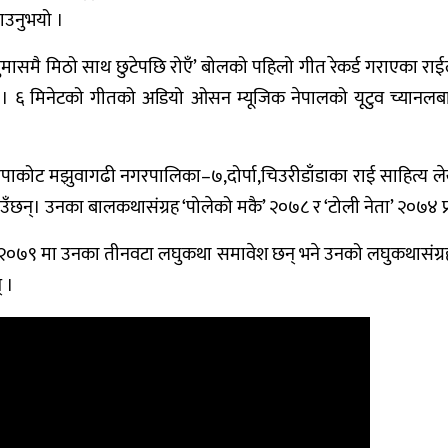
ाउनुभयो ।
समै मिठो साथ छुटेपछि रोएँ’ बोलको पहिलो गीत रेकर्ड गराएका राईले प
न् । ६ मिनेटको गीतको अडियो ओसन म्यूजिक नेपालको यूटुव च्यानल
ल रुपाकोट मझुवागढी नगरपालिका–७,दोर्पा,चिउरीडाँडाका राई साहित्य 
ँछन्। उनका बालकथासंग्रह ‘पोलेको मकै’ २०७८ र ‘टोली नेता’ २०७४ प
’ २०७९ मा उनका तीनवटा लघुकथा समावेश छन् भने उनको लघुकथासंग्रह
 ।