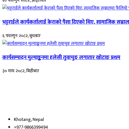
१० फाल्गुन २०८२, आईतवार
भट्टराईले कार्यकर्तालाई केराको पैसा दिएको थिए, सामाजिक सञ्जाल
६ फाल्गुन २०८२, बुधबार
कार्यसम्पादन मुल्याङ्कनमा हलेसी तुवाचुङ लगातार खोटाङ प्रथम
३० माघ २०८२, बिहीबार
हाम्रो बारेमा
रुपाकोट खबर डट कम मर्यादित समाज विकास र उन्नतीको पथमा अगाडी बढ्ने उदेश्
भएका
छौ ।
Khotang, Nepal
+977-9866399494