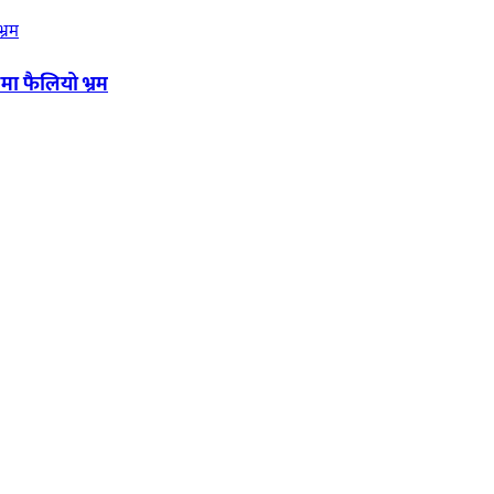
मा फैलियो भ्रम
यका साथ आवाज बिहीनहरुको आवाज बनेर बिबिध विषय तथा सबै क्षेत्रका निष्पक्ष 