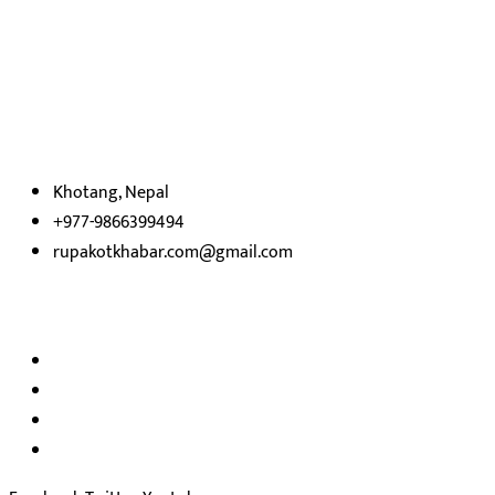
हाम्रो बारेमा
रुपाकोट खबर डट कम मर्यादित समाज विकास र उन्नतीको पथमा अगाडी बढ्ने
उदेश्यका साथ आवाज बिहीनहरुको आवाज बनेर बिबिध विषय तथा सबै क्षेत्रका
निष्पक्ष समाचारहरु एबम लेखहरु प्रस्तुत गर्दै शसक्त समाचार पोर्टलका रुपमा
प्रस्तुत
भएका
छौ ।
Khotang, Nepal
+977-9866399494
rupakotkhabar.com@gmail.com
हाम्रो टिम
अध्यक्ष तथा प्रकाशक :
राजकुमार भट्टराई
सम्पादक:
जीवन बरुवाल
सुचना बिभाग दर्ता न: ३३१४ /२०७८-७९
प्रेस काउन्सिल सुचिकरण न:
३४०२