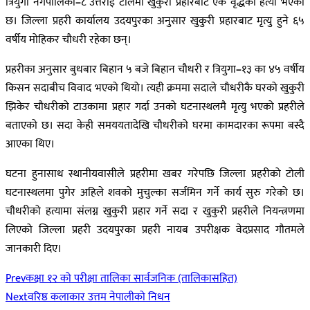
त्रियुगा नगपालिका
–
८ उत्तराई टोलमा खुकुरी प्रहारबाट एक वृद्धको हत्या भएको
छ। जिल्ला प्रहरी कार्यालय उदयपुरका अनुसार खुकुरी प्रहारबाट मृत्यु हुने ६५
वर्षीय मोहिकर चौधरी रहेका छन्।
प्रहरीका अनुसार बुधबार बिहान ५ बजे बिहान चौधरी र त्रियुगा
–
१३ का ४५ वर्षीय
किसन सदाबीच विवाद भएको थियो। त्यही क्रममा सदाले चौधरीकै घरको खुकुरी
झिकेर चौधरीको टाउकामा प्रहार गर्दा उनको घटनास्थलमै मृत्यु भएको प्रहरीले
बताएको छ। सदा केही समययतादेखि चौधरीको घरमा कामदारका रूपमा बस्दै
आएका थिए।
घटना हुनासाथ स्थानीयवासीले प्रहरीमा खबर गरेपछि जिल्ला प्रहरीको टोली
घटनास्थलमा पुगेर अहिले शवको मुचुल्का सर्जमिन गर्ने कार्य सुरु गरेको छ।
चौधरीको हत्यामा संलग्न खुकुरी प्रहार गर्ने सदा र खुकुरी प्रहरीले नियन्त्रणमा
लिएको जिल्ला प्रहरी उदयपुरका प्रहरी नायब उपरीक्षक वेदप्रसाद गौतमले
जानकारी दिए।
Prev
कक्षा १२ को परीक्षा तालिका सार्वजनिक (तालिकासहित)
Next
वरिष्ठ कलाकार उत्तम नेपालीको निधन