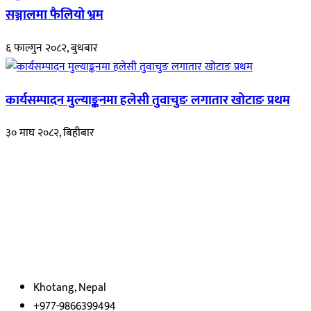
सञ्जालमा फैलियो भ्रम
६ फाल्गुन २०८२, बुधबार
कार्यसम्पादन मुल्याङ्कनमा हलेसी तुवाचुङ लगातार खोटाङ प्रथम
३० माघ २०८२, बिहीबार
हाम्रो बारेमा
रुपाकोट खबर डट कम मर्यादित समाज विकास र उन्नतीको पथमा अगाडी बढ्ने
उदेश्यका साथ आवाज बिहीनहरुको आवाज बनेर बिबिध विषय तथा सबै क्षेत्रका
निष्पक्ष समाचारहरु एबम लेखहरु प्रस्तुत गर्दै शसक्त समाचार पोर्टलका रुपमा
प्रस्तुत
भएका
छौ ।
Khotang, Nepal
+977-9866399494