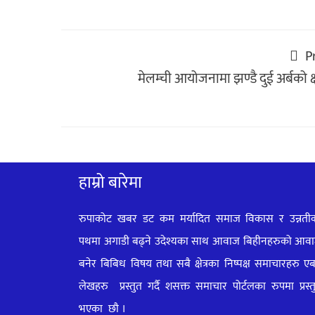
P
मेलम्ची आयोजनामा झण्डै दुई अर्बको क
हाम्रो बारेमा
रुपाकोट खबर डट कम मर्यादित समाज विकास र उन्नती
पथमा अगाडी बढ्ने उदेश्यका साथ आवाज बिहीनहरुको आव
बनेर बिबिध विषय तथा सबै क्षेत्रका निष्पक्ष समाचारहरु ए
लेखहरु प्रस्तुत गर्दै शसक्त समाचार पोर्टलका रुपमा प्रस्त
भएका
छौ ।