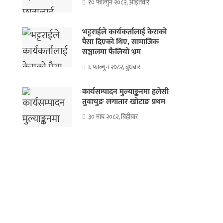
१० फाल्गुन २०८२, आईतवार
भट्टराईले कार्यकर्तालाई केराको
पैसा दिएको थिए, सामाजिक
सञ्जालमा फैलियो भ्रम
६ फाल्गुन २०८२, बुधबार
कार्यसम्पादन मुल्याङ्कनमा हलेसी
तुवाचुङ लगातार खोटाङ प्रथम
३० माघ २०८२, बिहीबार