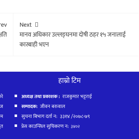
rev
Next
्षति
मानव अधिकार उल्लङ्घनमा दोषी ठहर १५ जनालाई
कारबाही भएन
हाम्रो टिम
को
अध्यक्ष तथा प्रकाशक :
राजकुमार भट्टराई
ाज
सम्पादक:
जीवन बरुवाल
बम
सुचना बिभाग दर्ता न: ३३१४ /२०७८-७९
ुत
प्रेस काउन्सिल सुचिकरण न:
३४०२