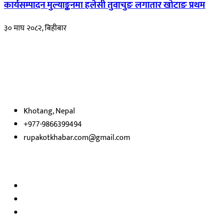
कार्यसम्पादन मुल्याङ्कनमा हलेसी तुवाचुङ लगातार खोटाङ प्रथम
३० माघ २०८२, बिहीबार
हाम्रो बारेमा
रुपाकोट खबर डट कम मर्यादित समाज विकास र उन्नतीको पथमा अगाडी बढ्ने उदेश्
भएका
छौ ।
Khotang, Nepal
+977-9866399494
rupakotkhabar.com@gmail.com
अध्यक्ष तथा प्रकाशक :
राजकुमार भट्टराई
सम्पादक:
जीवन बरुवाल
सुचना बिभाग दर्ता न: ३३१४ /२०७८-७९