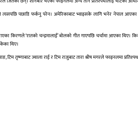
े जितेका छन्। शनिबार भएको फाइनलमा अन्य तीन प्रतिश्पर्धीलाई भोटका आधारमा प
नले त्यसपछि पछाडि फर्कनु परेन। अमेरिकाबाट भ्वाइसके लागि भनेर नेपाल आए
 गराएका किरणले ‘रातको चन्द्रमालाई’ बोलको गीत गाएपछि चर्चामा आएका थिए। कि
केका थिए।
 टिम तृष्णाबाट ज्वाला राई र टिम राजुबाट तारा श्रीष मगरले फाइनलमा प्रतिश्पर्