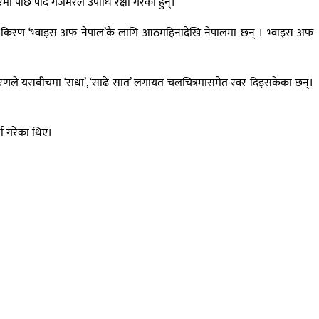
छि पार्दै गजमेरले उपाधि रक्षा गरेका हुन्।
का किरण ‘भ्वाइस अफ नेपाल’कै लागि आठमहिनादेखि नेपालमा छन् । भ्वाइस अफ
रणले यसबीचमा ‘राधा’, ‘साढे सात’ लगायत चलचित्रमासमेत स्वर दिइसकेका छन्।
धा गरेका थिए।