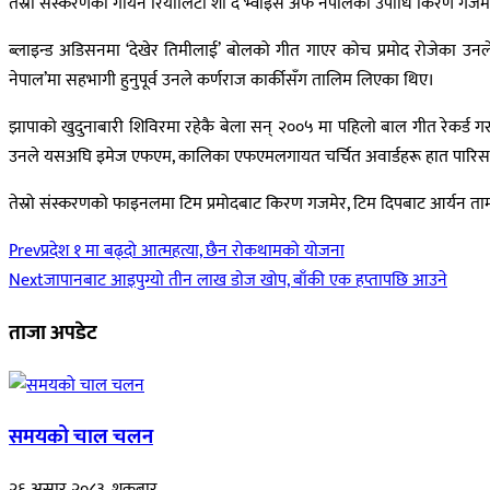
तेस्रो संस्करणको गायन रियालिटी शो द भ्वाइस अफ नेपालको उपाधि किरण गजमेरल
ब्लाइन्ड अडिसनमा ‘देखेर तिमीलाई’ बोलको गीत गाएर कोच प्रमोद रोजेका उ
नेपाल’मा सहभागी हुनुपूर्व उनले कर्णराज कार्कीसँग तालिम लिएका थिए।
झापाको खुदुनाबारी शिविरमा रहेकै बेला सन् २००५ मा पहिलो बाल गीत रेकर्ड
उनले यसअघि इमेज एफएम, कालिका एफएमलगायत चर्चित अवार्डहरू हात पारिस
तेस्रो संस्करणको फाइनलमा टिम प्रमोदबाट किरण गजमेर, टिम दिपबाट आर्यन तामाङ,
Prev
प्रदेश १ मा बढ्दो आत्महत्या, छैन रोकथामको योजना
Next
जापानबाट आइपुग्याे तीन लाख डाेज खोप, बाँकी एक हप्तापछि आउने
ताजा अपडेट
समयको चाल चलन
२६ असार २०८३, शुक्रबार