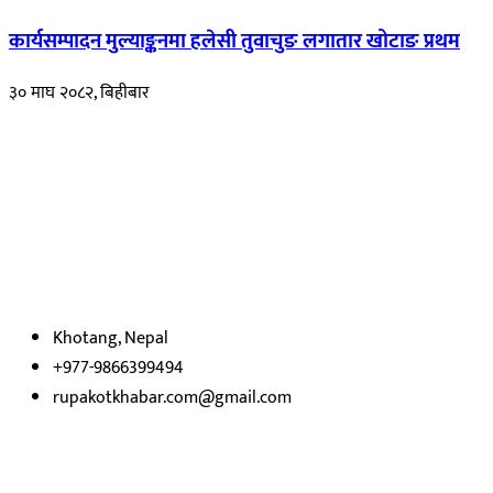
कार्यसम्पादन मुल्याङ्कनमा हलेसी तुवाचुङ लगातार खोटाङ प्रथम
३० माघ २०८२, बिहीबार
हाम्रो बारेमा
रुपाकोट खबर डट कम मर्यादित समाज विकास र उन्नतीको पथमा अगाडी बढ्ने
उदेश्यका साथ आवाज बिहीनहरुको आवाज बनेर बिबिध विषय तथा सबै क्षेत्रका
निष्पक्ष समाचारहरु एबम लेखहरु प्रस्तुत गर्दै शसक्त समाचार पोर्टलका रुपमा
प्रस्तुत
भएका
छौ ।
Khotang, Nepal
+977-9866399494
rupakotkhabar.com@gmail.com
हाम्रो टिम