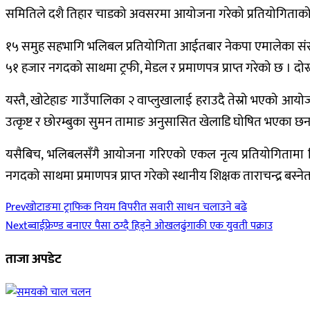
समितिले दशै तिहार चाडको अवसरमा आयोजना गरेको प्रतियोगिताको उप
१५ समुह सहभागि भलिबल प्रतियोगिता आईतबार नेकपा एमालेका संसदि
५१ हजार नगदको साथमा ट्रफी, मेडल र प्रमाणपत्र प्राप्त गरेको छ । दोस्र
यस्तै, खोटेहाङ गाउँपालिका २ वाप्लुखालाई हराउदै तेस्रो भएको आयोज
उत्कृष्ट र छोरम्बुका सुमन तामाङ अनुसासित खेलाडि घोषित भएका छन 
यसैबिच, भलिबलसँगै आयोजना गरिएको एकल नृत्य प्रतियोगितामा लिच
नगदको साथमा प्रमाणपत्र प्राप्त गरेको स्थानीय शिक्षक ताराचन्द्र बस्
Prev
खोटाङमा ट्राफिक नियम विपरीत सवारी साधन चलाउने बढे
Next
ब्वाईफ्रेण्ड बनाएर पैसा ठग्दै हिड्ने ओखलढुंगाकी एक युवती पक्राउ
ताजा अपडेट