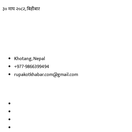
३० माघ २०८२, बिहीबार
हाम्रो बारेमा
रुपाकोट खबर डट कम मर्यादित समाज विकास र उन्नतीको पथमा अगाडी बढ्ने उदेश्
भएका
छौ ।
Khotang, Nepal
+977-9866399494
rupakotkhabar.com@gmail.com
अध्यक्ष तथा प्रकाशक :
राजकुमार भट्टराई
सम्पादक:
जीवन बरुवाल
सुचना बिभाग दर्ता न: ३३१४ /२०७८-७९
प्रेस काउन्सिल सुचिकरण न:
३४०२