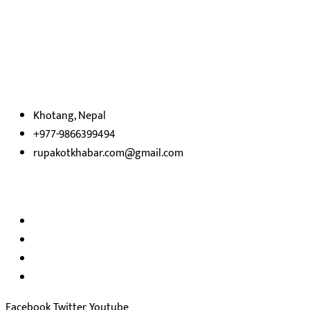
रुपाकोट खबर डट कम मर्यादित समाज विकास र उन्नतीको पथमा अगाडी बढ्ने
उदेश्यका साथ आवाज बिहीनहरुको आवाज बनेर बिबिध विषय तथा सबै क्षेत्रका
निष्पक्ष समाचारहरु एबम लेखहरु प्रस्तुत गर्दै शसक्त समाचार पोर्टलका रुपमा
प्रस्तुत
भएका
छौ ।
Khotang, Nepal
+977-9866399494
rupakotkhabar.com@gmail.com
हाम्रो टिम
अध्यक्ष तथा प्रकाशक :
राजकुमार भट्टराई
सम्पादक:
जीवन बरुवाल
सुचना बिभाग दर्ता न: ३३१४ /२०७८-७९
प्रेस काउन्सिल सुचिकरण न:
३४०२
Facebook
Twitter
Youtube