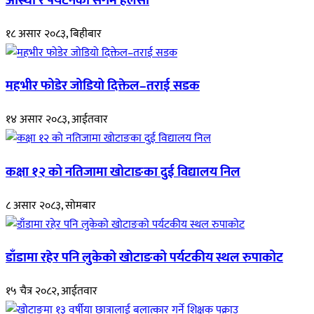
आस्था र पर्यटनको संगम हलेसी
१८ असार २०८३, बिहीबार
महभीर फोडेर जोडियो दिक्तेल–तराई सडक
१४ असार २०८३, आईतवार
कक्षा १२ को नतिजामा खोटाङका दुई विद्यालय निल
८ असार २०८३, सोमबार
डाँडामा रहेर पनि लुकेको खोटाङको पर्यटकीय स्थल रुपाकोट
१५ चैत्र २०८२, आईतवार