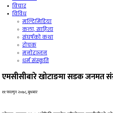
विचार
विविध
मल्टिमिडिया
कला, साहित्य
संघर्षको कथा
रोचक
मनोरञ्जन
धर्म संस्कृति
एमसीसीबारे खोटाङमा सडक जनमत संग
११ फाल्गुन २०७८, बुधबार