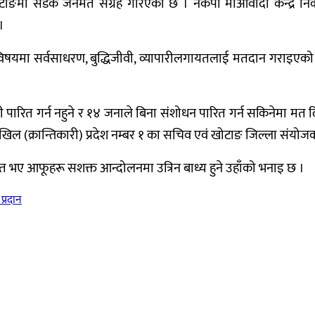
ा सडक जनमत संग्रह गरिएको छ । नेकपा माआवोदी केन्द्र निकट विद
।
विषयमा सर्वसाधरण, बुद्धिजीवी, व्यापारीलगायतलाई मतदान गराइएको अने
ारित गर्न नहुने र १४ जनाले बिना संशोधन पारित गर्न सकिनेमा म
अखिल (क्रान्तिकारी) प्रदेश नम्बर १ का सचिव एवं खोटाङ जिल्ला संय
ित भए आफूहरू सशक्त आन्दोलनमा उत्रिन बाध्य हुने उहाँको भनाइ छ ।
प्रदान