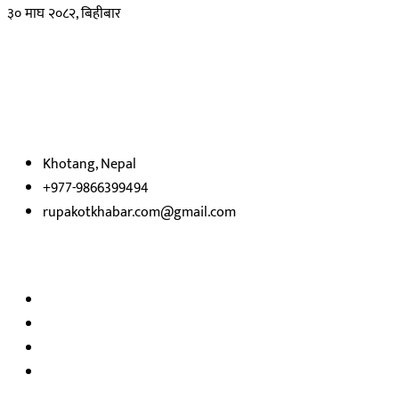
३० माघ २०८२, बिहीबार
हाम्रो बारेमा
रुपाकोट खबर डट कम मर्यादित समाज विकास र उन्नतीको पथमा अगाडी बढ्ने उदेश्
भएका
छौ ।
Khotang, Nepal
+977-9866399494
rupakotkhabar.com@gmail.com
अध्यक्ष तथा प्रकाशक :
राजकुमार भट्टराई
सम्पादक:
जीवन बरुवाल
सुचना बिभाग दर्ता न: ३३१४ /२०७८-७९
प्रेस काउन्सिल सुचिकरण न:
३४०२