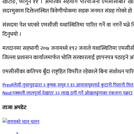
खोटाङ, फागुन ११ । अमेरिकी सहयोग परियोजना एमसीसीबारे खोटाङम
सदरमुकाम दिक्तेलस्थित त्रिवेणीचोकमा सडक जनमत संग्रह गरेको हो 
संसदमा पेश भएको एमसीसी यथास्थितिमा पारित गर्ने वा नगर्ने भन्ने 
दिनुभयो ।
म
तदानमा सहभागी २०७ जनामध्ये १९२ जनाले यथास्थितिमा एमसीसी प
जिल्ला प्रशासन कार्यालमार्फत भोलि सरकारलाई ज्ञापनपत्र पठाइने 
एमसीसीका कतिपय बुँदा राष्ट्रहित विपरीत रहेकाले बिना संशोधन पार
Prev
हलेसी तुवाचुङद्वारा ३ कृषक समुह र १३ आमासमूहलाई कुटानी पिसानी मिल 
Next
नक्कली लालपूर्जा देखाएर ३३ लाख ठगी गर्ने ओखलढुंगाका एकजना पक्राउ
ताजा अपडेट