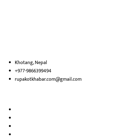
हाम्रो बारेमा
रुपाकोट खबर डट कम मर्यादित समाज विकास र उन्नतीको पथमा अगाडी बढ्ने
उदेश्यका साथ आवाज बिहीनहरुको आवाज बनेर बिबिध विषय तथा सबै क्षेत्रका
निष्पक्ष समाचारहरु एबम लेखहरु प्रस्तुत गर्दै शसक्त समाचार पोर्टलका रुपमा
प्रस्तुत
भएका
छौ ।
Khotang, Nepal
+977-9866399494
rupakotkhabar.com@gmail.com
हाम्रो टिम
अध्यक्ष तथा प्रकाशक :
राजकुमार भट्टराई
सम्पादक:
जीवन बरुवाल
सुचना बिभाग दर्ता न: ३३१४ /२०७८-७९
प्रेस काउन्सिल सुचिकरण न:
३४०२