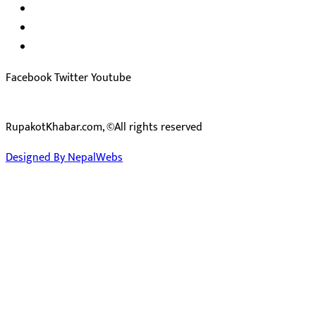
सम्पादक:
जीवन बरुवाल
सुचना बिभाग दर्ता न: ३३१४ /२०७८-७९
प्रेस काउन्सिल सुचिकरण न:
३४०२
Facebook
Twitter
Youtube
RupakotKhabar.com, ©All rights reserved
Designed By NepalWebs