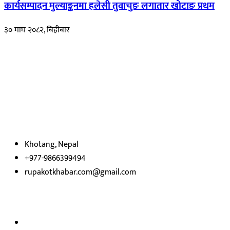
कार्यसम्पादन मुल्याङ्कनमा हलेसी तुवाचुङ लगातार खोटाङ प्रथम
३० माघ २०८२, बिहीबार
हाम्रो बारेमा
रुपाकोट खबर डट कम मर्यादित समाज विकास र उन्नतीको पथमा अगाडी बढ्ने
उदेश्यका साथ आवाज बिहीनहरुको आवाज बनेर बिबिध विषय तथा सबै क्षेत्रका
निष्पक्ष समाचारहरु एबम लेखहरु प्रस्तुत गर्दै शसक्त समाचार पोर्टलका रुपमा
प्रस्तुत
भएका
छौ ।
Khotang, Nepal
+977-9866399494
rupakotkhabar.com@gmail.com
हाम्रो टिम
अध्यक्ष तथा प्रकाशक :
राजकुमार भट्टराई