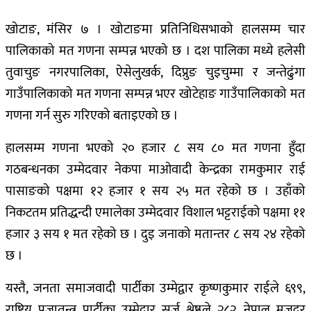
खोटाङ, मंसिर ७ । खोटाङमा प्रतिनिधिसभाको हालसम्म चार
पालिकाको मत गणना सम्पन्न भएको छ । दश पालिका मध्ये हलेसी
तुवाचुङ नगरपालिका, ऐसेलुखर्क, दिप्रुङ चुइचुम्मा र जन्तेढुंगा
गाउँपालिकाको मत गणना सम्पन्न भएर खोटेहाङ गाउँपालिकाको मत
गणना गर्न सुरु गरिएको बताइएको छ ।
हालसम्म गणना भएको २० हजार ८ सय ८० मत गणना हुँदा
गठबन्धनका उम्मेदवार नेकपा माओवादी केन्द्रका रामकुमार राई
पासाङको पक्षमा १२ हजार १ सय २५ मत रहेको छ । उहाँको
निकटतम प्रतिद्धन्दी एमालेका उम्मेदवार विशाल भट्टराईको पक्षमा ११
हजार ३ सय १ मत रहेको छ । दुइ जनाको मतान्तर ८ सय २४ रहेको
छ ।
यस्तै, जनता समाजवादी पार्टीका उम्मेद्वार कृष्णकुमार राईले ६९९,
राष्ट्रिय प्रजातन्त्र पार्टीका उम्मेद्वार सर्जु श्रेष्ठले २८२, नेपाल मजदुर