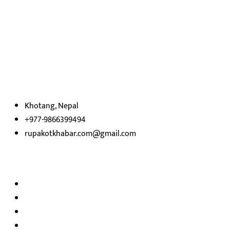
हाम्रो बारेमा
रुपाकोट खबर डट कम मर्यादित समाज विकास र उन्नतीको पथमा अगाडी बढ्ने
उदेश्यका साथ आवाज बिहीनहरुको आवाज बनेर बिबिध विषय तथा सबै क्षेत्रका
निष्पक्ष समाचारहरु एबम लेखहरु प्रस्तुत गर्दै शसक्त समाचार पोर्टलका रुपमा
प्रस्तुत
भएका
छौ ।
Khotang, Nepal
+977-9866399494
rupakotkhabar.com@gmail.com
हाम्रो टिम
अध्यक्ष तथा प्रकाशक :
राजकुमार भट्टराई
सम्पादक:
जीवन बरुवाल
सुचना बिभाग दर्ता न: ३३१४ /२०७८-७९
प्रेस काउन्सिल सुचिकरण न:
३४०२