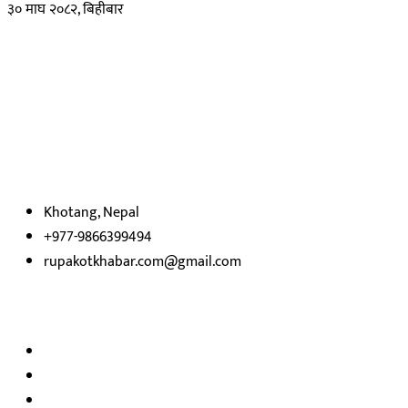
३० माघ २०८२, बिहीबार
हाम्रो बारेमा
रुपाकोट खबर डट कम मर्यादित समाज विकास र उन्नतीको पथमा अगाडी बढ्ने
उदेश्यका साथ आवाज बिहीनहरुको आवाज बनेर बिबिध विषय तथा सबै क्षेत्रका
निष्पक्ष समाचारहरु एबम लेखहरु प्रस्तुत गर्दै शसक्त समाचार पोर्टलका रुपमा
प्रस्तुत
भएका
छौ ।
Khotang, Nepal
+977-9866399494
rupakotkhabar.com@gmail.com
हाम्रो टिम
अध्यक्ष तथा प्रकाशक :
राजकुमार भट्टराई
सम्पादक:
जीवन बरुवाल
सुचना बिभाग दर्ता न: ३३१४ /२०७८-७९