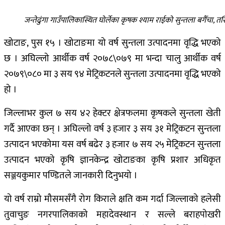
जन्तेढुंगा गाउँपालिकास्थित घोर्लेका कृषक श्याम राईको सुन्तला बगैँचा, तस्व
खोटाङ, पुस १५ । खोटाङमा यो वर्ष सुन्तला उत्पादनमा वृद्धि भएको
छ । अघिल्लो आर्थीक वर्ष २०७८\०७९ मा भन्दा चालु आर्थीक वर्ष
२०७९\०८० मा ३ सय ९४ मेट्रिकटनले सुन्तला उत्पादनमा वृद्धि भएको
हो ।
जिल्लाभर कुल ७ सय ४२ हेक्टर क्षेत्रफलमा कृषकले सुन्तला खेती
गर्दै आएका छन् । अघिल्लो वर्ष ३ हजार ३ सय ३१ मेट्रिकटन सुन्तला
उत्पादन भएकोमा यस वर्ष बढेर ३ हजार ७ सय २५ मेट्रिकटन सुन्तला
उत्पादन भएको कृषि ज्ञानकेन्द्र खोटाङका कृषि प्रशार अधिकृत
सञ्जयकुमार पण्डितले जानकारी दिनुभयो ।
यो वर्ष राम्रो मौसमसँगै रोग किराले क्षति कम गर्दा जिल्लाको हलेसी
तुवाचुङ नगरपालिकाको महादेवस्थान र सल्ले बराहपोखरी