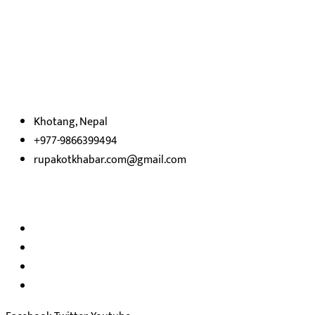
हाम्रो बारेमा
रुपाकोट खबर डट कम मर्यादित समाज विकास र उन्नतीको पथमा अगाडी बढ्ने
उदेश्यका साथ आवाज बिहीनहरुको आवाज बनेर बिबिध विषय तथा सबै क्षेत्रका
निष्पक्ष समाचारहरु एबम लेखहरु प्रस्तुत गर्दै शसक्त समाचार पोर्टलका रुपमा
प्रस्तुत
भएका
छौ ।
Khotang, Nepal
+977-9866399494
rupakotkhabar.com@gmail.com
हाम्रो टिम
अध्यक्ष तथा प्रकाशक :
राजकुमार भट्टराई
सम्पादक:
जीवन बरुवाल
सुचना बिभाग दर्ता न: ३३१४ /२०७८-७९
प्रेस काउन्सिल सुचिकरण न:
३४०२