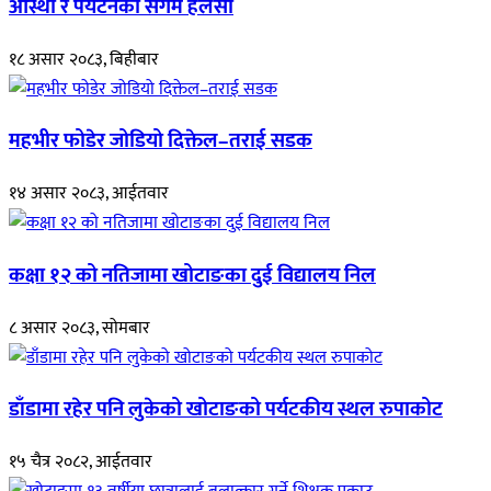
आस्था र पर्यटनको संगम हलेसी
१८ असार २०८३, बिहीबार
महभीर फोडेर जोडियो दिक्तेल–तराई सडक
१४ असार २०८३, आईतवार
कक्षा १२ को नतिजामा खोटाङका दुई विद्यालय निल
८ असार २०८३, सोमबार
डाँडामा रहेर पनि लुकेको खोटाङको पर्यटकीय स्थल रुपाकोट
१५ चैत्र २०८२, आईतवार