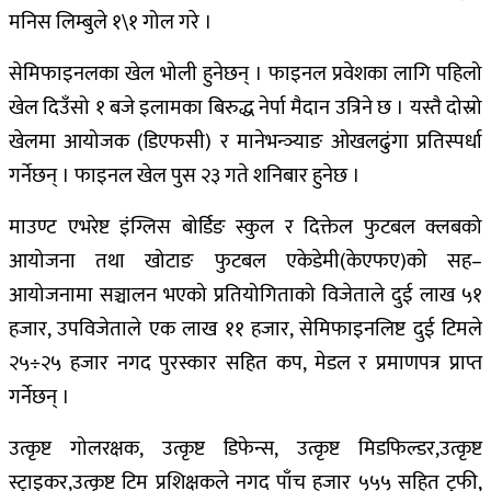
मनिस लिम्बुले १\१ गोल गरे ।
सेमिफाइनलका खेल भोली हुनेछन् । फाइनल प्रवेशका लागि पहिलो
खेल दिउँसो १ बजे इलामका बिरुद्ध नेर्पा मैदान उत्रिने छ । यस्तै दोस्रो
खेलमा आयोजक (डिएफसी) र मानेभन्ञ्याङ ओखलढुंगा प्रतिस्पर्धा
गर्नेछन् । फाइनल खेल पुस २३ गते शनिबार हुनेछ ।
माउण्ट एभरेष्ट इंग्लिस बोर्डिङ स्कुल र दिक्तेल फुटबल क्लबको
आयोजना तथा खोटाङ फुटबल एकेडेमी(केएफए)को सह–
आयोजनामा सञ्चालन भएको प्रतियोगिताको विजेताले दुई लाख ५१
हजार, उपविजेताले एक लाख ११ हजार, सेमिफाइनलिष्ट दुई टिमले
२५÷२५ हजार नगद पुरस्कार सहित कप, मेडल र प्रमाणपत्र प्राप्त
गर्नेछन् ।
उत्कृष्ट गोलरक्षक, उत्कृष्ट डिफेन्स, उत्कृष्ट मिडफिल्डर,उत्कृष्ट
स्ट्राइकर,उत्कृष्ट टिम प्रशिक्षकले नगद पाँच हजार ५५५ सहित ट्रफी,