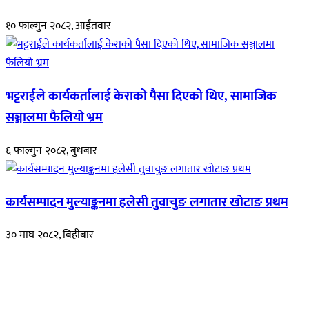
१० फाल्गुन २०८२, आईतवार
भट्टराईले कार्यकर्तालाई केराको पैसा दिएको थिए, सामाजिक
सञ्जालमा फैलियो भ्रम
६ फाल्गुन २०८२, बुधबार
कार्यसम्पादन मुल्याङ्कनमा हलेसी तुवाचुङ लगातार खोटाङ प्रथम
३० माघ २०८२, बिहीबार
हाम्रो बारेमा
रुपाकोट खबर डट कम मर्यादित समाज विकास र उन्नतीको पथमा अगाडी बढ्ने