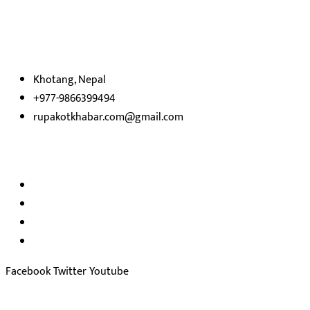
उदेश्यका साथ आवाज बिहीनहरुको आवाज बनेर बिबिध विषय तथा सबै क्षेत्रका
निष्पक्ष समाचारहरु एबम लेखहरु प्रस्तुत गर्दै शसक्त समाचार पोर्टलका रुपमा
प्रस्तुत
भएका
छौ ।
Khotang, Nepal
+977-9866399494
rupakotkhabar.com@gmail.com
हाम्रो टिम
अध्यक्ष तथा प्रकाशक :
राजकुमार भट्टराई
सम्पादक:
जीवन बरुवाल
सुचना बिभाग दर्ता न: ३३१४ /२०७८-७९
प्रेस काउन्सिल सुचिकरण न:
३४०२
Facebook
Twitter
Youtube