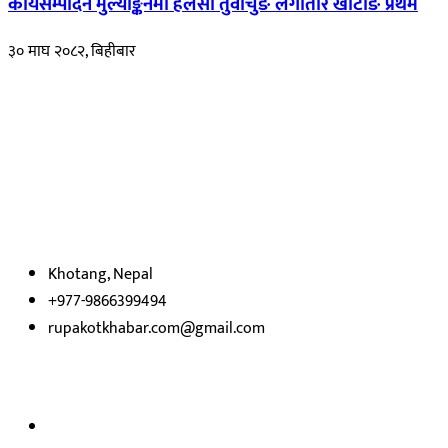
कार्यसम्पादन मुल्याङ्कनमा हलेसी तुवाचुङ लगातार खोटाङ प्रथम
३० माघ २०८२, बिहीबार
हाम्रो बारेमा
रुपाकोट खबर डट कम मर्यादित समाज विकास र उन्नतीको पथमा अगाडी बढ्ने
उदेश्यका साथ आवाज बिहीनहरुको आवाज बनेर बिबिध विषय तथा सबै क्षेत्रका
निष्पक्ष समाचारहरु एबम लेखहरु प्रस्तुत गर्दै शसक्त समाचार पोर्टलका रुपमा
प्रस्तुत
भएका
छौ ।
Khotang, Nepal
+977-9866399494
rupakotkhabar.com@gmail.com
हाम्रो टिम
अध्यक्ष तथा प्रकाशक :
राजकुमार भट्टराई