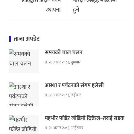
प्रअद्धारा अक्षय कोष
परिक्षा एसईई मोडलमा
स्थापना
हुने
ताजा अपडेट
समयको चाल चलन
२६ असार २०८३, शुक्रबार
आस्था र पर्यटनको संगम हलेसी
१८ असार २०८३, बिहीबार
महभीर फोडेर जोडियो दिक्तेल–तराई सडक
१४ असार २०८३, आईतवार