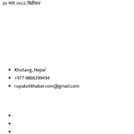
३० माघ २०८२, बिहीबार
हाम्रो बारेमा
रुपाकोट खबर डट कम मर्यादित समाज विकास र उन्नतीको पथमा अगाडी बढ्ने
उदेश्यका साथ आवाज बिहीनहरुको आवाज बनेर बिबिध विषय तथा सबै क्षेत्रका
निष्पक्ष समाचारहरु एबम लेखहरु प्रस्तुत गर्दै शसक्त समाचार पोर्टलका रुपमा
प्रस्तुत
भएका
छौ ।
Khotang, Nepal
+977-9866399494
rupakotkhabar.com@gmail.com
हाम्रो टिम
अध्यक्ष तथा प्रकाशक :
राजकुमार भट्टराई
सम्पादक:
जीवन बरुवाल
सुचना बिभाग दर्ता न: ३३१४ /२०७८-७९