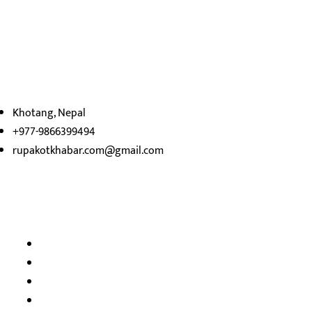
रुपाकोट खबर डट कम मर्यादित समाज विकास र उन्नतीको पथमा अगाडी
बढ्ने उदेश्यका साथ आवाज बिहीनहरुको आवाज बनेर बिबिध विषय तथा
सबै क्षेत्रका निष्पक्ष समाचारहरु एबम लेखहरु प्रस्तुत गर्दै शसक्त समाचार
पोर्टलका रुपमा प्रस्तुत
भएका
छौ ।
Khotang, Nepal
+977-9866399494
rupakotkhabar.com@gmail.com
हाम्रो टिम
अध्यक्ष तथा प्रकाशक :
राजकुमार भट्टराई
सम्पादक:
जीवन बरुवाल
सुचना बिभाग दर्ता न: ३३१४ /२०७८-७९
प्रेस काउन्सिल सुचिकरण न:
३४०२