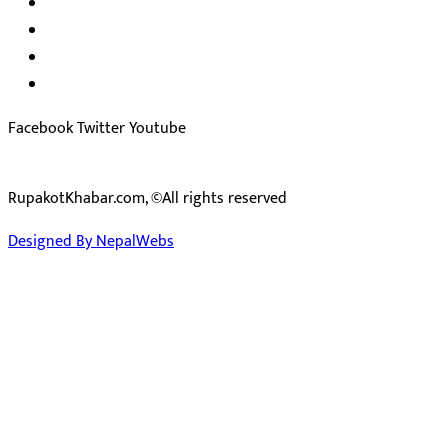
अध्यक्ष तथा प्रकाशक :
राजकुमार भट्टराई
सम्पादक:
जीवन बरुवाल
सुचना बिभाग दर्ता न: ३३१४ /२०७८-७९
प्रेस काउन्सिल सुचिकरण न:
३४०२
Facebook
Twitter
Youtube
RupakotKhabar.com, ©All rights reserved
Designed By NepalWebs