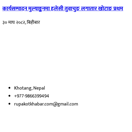
कार्यसम्पादन मुल्याङ्कनमा हलेसी तुवाचुङ लगातार खोटाङ प्रथम
३० माघ २०८२, बिहीबार
हाम्रो बारेमा
रुपाकोट खबर डट कम मर्यादित समाज विकास र उन्नतीको पथमा अगाडी बढ्ने
उदेश्यका साथ आवाज बिहीनहरुको आवाज बनेर बिबिध विषय तथा सबै क्षेत्रका
निष्पक्ष समाचारहरु एबम लेखहरु प्रस्तुत गर्दै शसक्त समाचार पोर्टलका रुपमा
प्रस्तुत
भएका
छौ ।
Khotang, Nepal
+977-9866399494
rupakotkhabar.com@gmail.com
हाम्रो टिम