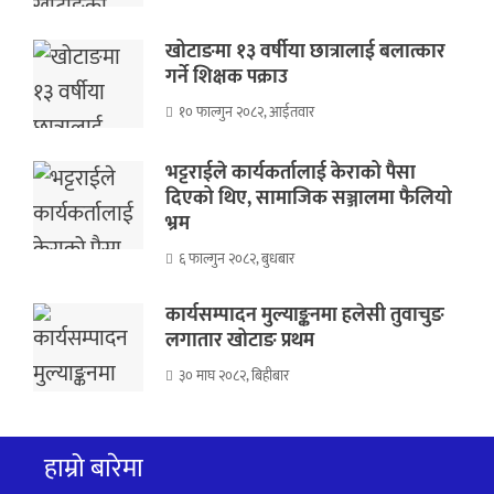
खोटाङमा १३ वर्षीया छात्रालाई बलात्कार
गर्ने शिक्षक पक्राउ
१० फाल्गुन २०८२, आईतवार
भट्टराईले कार्यकर्तालाई केराको पैसा
दिएको थिए, सामाजिक सञ्जालमा फैलियो
भ्रम
६ फाल्गुन २०८२, बुधबार
कार्यसम्पादन मुल्याङ्कनमा हलेसी तुवाचुङ
लगातार खोटाङ प्रथम
३० माघ २०८२, बिहीबार
हाम्रो बारेमा