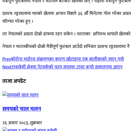
मैत्रीपूर्ण फुटबलमा नेपाल र भारतले बराबरी खेलेका छन् । पहिलाे मैत्रीपूर्ण फ
दशरथ रङ्गशालामा भएकाे खेलमा अन्जन विष्टले ३६ औँ मिनेटमा गाेल गरेका अग्र
परिणत गरेका हुन् ।
तर नेपालकाे अग्रता दाेस्राे हाफमा रहन सकेन । भारतका अनिरुध थापाले खेलकाे ६
नेपाल र भारतबीचकाे दाेस्राे मैत्रीपूर्ण फुटबल आउँदाे शनिवार दशरथ रङ्गशालामा नै 
Prev
कोरोना भाईरस संक्रमणका कारण खोटाङमा एक बालीकाको ज्यान गयो
Next
रावाबेसी क्षेत्रमा नेटवर्कको चरम समस्या, टावर बन्यो सञ्चालनमा आएन
ताजा अपडेट
समयको चाल चलन
२६ असार २०८३, शुक्रबार