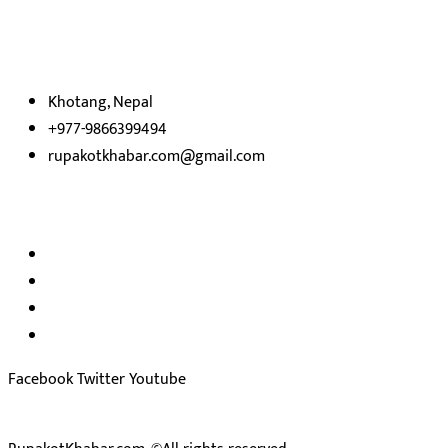
रुपाकोट खबर डट कम मर्यादित समाज विकास र उन्नतीको पथमा अगाडी बढ्ने उदेश्
भएका
छौ ।
Khotang, Nepal
+977-9866399494
rupakotkhabar.com@gmail.com
अध्यक्ष तथा प्रकाशक :
राजकुमार भट्टराई
सम्पादक:
जीवन बरुवाल
सुचना बिभाग दर्ता न: ३३१४ /२०७८-७९
प्रेस काउन्सिल सुचिकरण न:
३४०२
Facebook
Twitter
Youtube