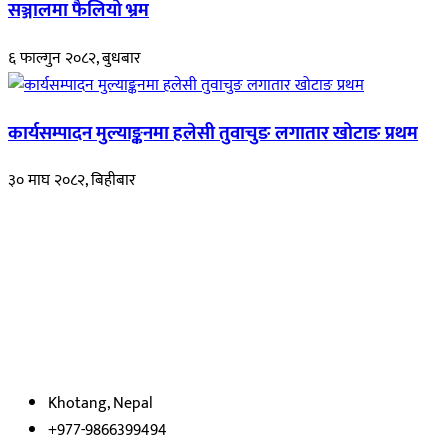
सञ्जालमा फैलियो भ्रम
६ फाल्गुन २०८२, बुधबार
कार्यसम्पादन मुल्याङ्कनमा हलेसी तुवाचुङ लगातार खोटाङ प्रथम
३० माघ २०८२, बिहीबार
हाम्रो बारेमा
रुपाकोट खबर डट कम मर्यादित समाज विकास र उन्नतीको पथमा अगाडी बढ्ने
उदेश्यका साथ आवाज बिहीनहरुको आवाज बनेर बिबिध विषय तथा सबै क्षेत्रका
निष्पक्ष समाचारहरु एबम लेखहरु प्रस्तुत गर्दै शसक्त समाचार पोर्टलका रुपमा
प्रस्तुत
भएका
छौ ।
Khotang, Nepal
+977-9866399494