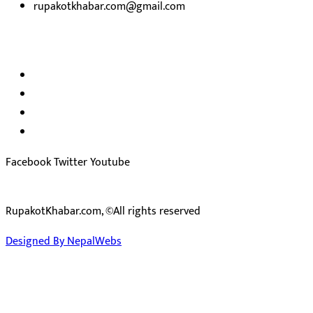
rupakotkhabar.com@gmail.com
हाम्रो टिम
अध्यक्ष तथा प्रकाशक :
राजकुमार भट्टराई
सम्पादक:
जीवन बरुवाल
सुचना बिभाग दर्ता न: ३३१४ /२०७८-७९
प्रेस काउन्सिल सुचिकरण न:
३४०२
Facebook
Twitter
Youtube
RupakotKhabar.com, ©All rights reserved
Designed By NepalWebs