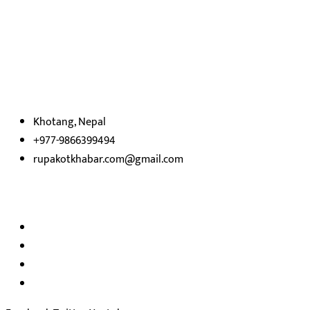
हाम्रो बारेमा
रुपाकोट खबर डट कम मर्यादित समाज विकास र उन्नतीको पथमा अगाडी बढ्ने
उदेश्यका साथ आवाज बिहीनहरुको आवाज बनेर बिबिध विषय तथा सबै क्षेत्रका
निष्पक्ष समाचारहरु एबम लेखहरु प्रस्तुत गर्दै शसक्त समाचार पोर्टलका रुपमा
प्रस्तुत
भएका
छौ ।
Khotang, Nepal
+977-9866399494
rupakotkhabar.com@gmail.com
हाम्रो टिम
अध्यक्ष तथा प्रकाशक :
राजकुमार भट्टराई
सम्पादक:
जीवन बरुवाल
सुचना बिभाग दर्ता न: ३३१४ /२०७८-७९
प्रेस काउन्सिल सुचिकरण न:
३४०२