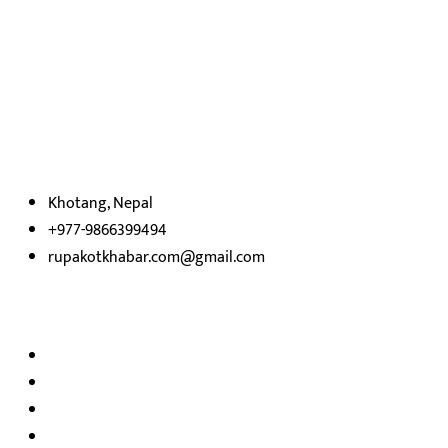
हाम्रो बारेमा
रुपाकोट खबर डट कम मर्यादित समाज विकास र उन्नतीको पथमा अगाडी बढ्ने
उदेश्यका साथ आवाज बिहीनहरुको आवाज बनेर बिबिध विषय तथा सबै क्षेत्रका
निष्पक्ष समाचारहरु एबम लेखहरु प्रस्तुत गर्दै शसक्त समाचार पोर्टलका रुपमा
प्रस्तुत
भएका
छौ ।
Khotang, Nepal
+977-9866399494
rupakotkhabar.com@gmail.com
हाम्रो टिम
अध्यक्ष तथा प्रकाशक :
राजकुमार भट्टराई
सम्पादक:
जीवन बरुवाल
सुचना बिभाग दर्ता न: ३३१४ /२०७८-७९
प्रेस काउन्सिल सुचिकरण न:
३४०२