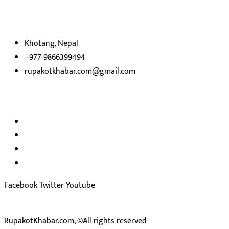
निष्पक्ष समाचारहरु एबम लेखहरु प्रस्तुत गर्दै शसक्त समाचार पोर्टलका रुपमा
प्रस्तुत
भएका
छौ ।
Khotang, Nepal
+977-9866399494
rupakotkhabar.com@gmail.com
हाम्रो टिम
अध्यक्ष तथा प्रकाशक :
राजकुमार भट्टराई
सम्पादक:
जीवन बरुवाल
सुचना बिभाग दर्ता न: ३३१४ /२०७८-७९
प्रेस काउन्सिल सुचिकरण न:
३४०२
Facebook
Twitter
Youtube
RupakotKhabar.com, ©All rights reserved