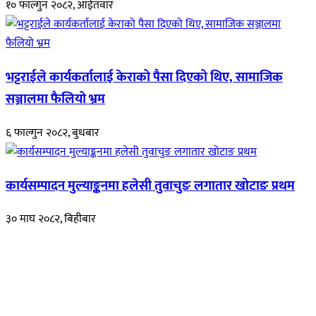
१० फाल्गुन २०८२, आईतवार
भट्टराईले कार्यकर्तालाई केराको पैसा दिएको थिए, सामाजिक
सञ्जालमा फैलियो भ्रम
६ फाल्गुन २०८२, बुधबार
कार्यसम्पादन मुल्याङ्कनमा हलेसी तुवाचुङ लगातार खोटाङ प्रथम
३० माघ २०८२, बिहीबार
हाम्रो बारेमा
रुपाकोट खबर डट कम मर्यादित समाज विकास र उन्नतीको पथमा अगाडी बढ्ने
उदेश्यका साथ आवाज बिहीनहरुको आवाज बनेर बिबिध विषय तथा सबै क्षेत्रका