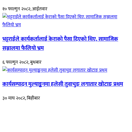
१० फाल्गुन २०८२, आईतवार
भट्टराईले कार्यकर्तालाई केराको पैसा दिएको थिए, सामाजिक
सञ्जालमा फैलियो भ्रम
६ फाल्गुन २०८२, बुधबार
कार्यसम्पादन मुल्याङ्कनमा हलेसी तुवाचुङ लगातार खोटाङ प्रथम
३० माघ २०८२, बिहीबार
हाम्रो बारेमा
रुपाकोट खबर डट कम मर्यादित समाज विकास र उन्नतीको पथमा अगाडी बढ्ने