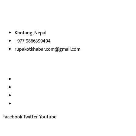
उदेश्यका साथ आवाज बिहीनहरुको आवाज बनेर बिबिध विषय तथा सबै क्षेत्रका
निष्पक्ष समाचारहरु एबम लेखहरु प्रस्तुत गर्दै शसक्त समाचार पोर्टलका रुपमा
प्रस्तुत
भएका
छौ ।
Khotang, Nepal
+977-9866399494
rupakotkhabar.com@gmail.com
हाम्रो टिम
अध्यक्ष तथा प्रकाशक :
राजकुमार भट्टराई
सम्पादक:
जीवन बरुवाल
सुचना बिभाग दर्ता न: ३३१४ /२०७८-७९
प्रेस काउन्सिल सुचिकरण न:
३४०२
Facebook
Twitter
Youtube