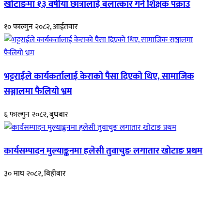
खोटाङमा १३ वर्षीया छात्रालाई बलात्कार गर्ने शिक्षक पक्राउ
१० फाल्गुन २०८२, आईतवार
भट्टराईले कार्यकर्तालाई केराको पैसा दिएको थिए, सामाजिक
सञ्जालमा फैलियो भ्रम
६ फाल्गुन २०८२, बुधबार
कार्यसम्पादन मुल्याङ्कनमा हलेसी तुवाचुङ लगातार खोटाङ प्रथम
३० माघ २०८२, बिहीबार
हाम्रो बारेमा