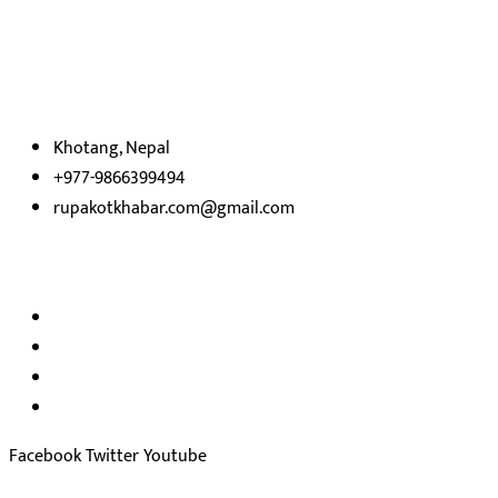
रुपाकोट खबर डट कम मर्यादित समाज विकास र उन्नतीको पथमा अगाडी बढ्ने
उदेश्यका साथ आवाज बिहीनहरुको आवाज बनेर बिबिध विषय तथा सबै क्षेत्रका
निष्पक्ष समाचारहरु एबम लेखहरु प्रस्तुत गर्दै शसक्त समाचार पोर्टलका रुपमा
प्रस्तुत
भएका
छौ ।
Khotang, Nepal
+977-9866399494
rupakotkhabar.com@gmail.com
हाम्रो टिम
अध्यक्ष तथा प्रकाशक :
राजकुमार भट्टराई
सम्पादक:
जीवन बरुवाल
सुचना बिभाग दर्ता न: ३३१४ /२०७८-७९
प्रेस काउन्सिल सुचिकरण न:
३४०२
Facebook
Twitter
Youtube