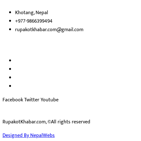
Khotang, Nepal
+977-9866399494
rupakotkhabar.com@gmail.com
हाम्रो टिम
अध्यक्ष तथा प्रकाशक :
राजकुमार भट्टराई
सम्पादक:
जीवन बरुवाल
सुचना बिभाग दर्ता न: ३३१४ /२०७८-७९
प्रेस काउन्सिल सुचिकरण न:
३४०२
Facebook
Twitter
Youtube
RupakotKhabar.com, ©All rights reserved
Designed By NepalWebs