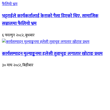
भट्टराईले कार्यकर्तालाई केराको पैसा दिएको थिए, सामाजिक
सञ्जालमा फैलियो भ्रम
६ फाल्गुन २०८२, बुधबार
कार्यसम्पादन मुल्याङ्कनमा हलेसी तुवाचुङ लगातार खोटाङ प्रथम
३० माघ २०८२, बिहीबार
हाम्रो बारेमा
रुपाकोट खबर डट कम मर्यादित समाज विकास र उन्नतीको पथमा अगाडी बढ्ने
उदेश्यका साथ आवाज बिहीनहरुको आवाज बनेर बिबिध विषय तथा सबै क्षेत्रका
निष्पक्ष समाचारहरु एबम लेखहरु प्रस्तुत गर्दै शसक्त समाचार पोर्टलका रुपमा
प्रस्तुत
भएका
छौ ।