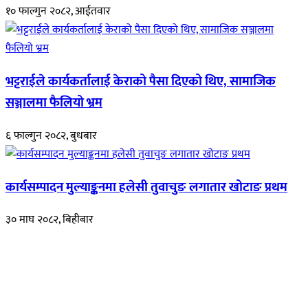
१० फाल्गुन २०८२, आईतवार
भट्टराईले कार्यकर्तालाई केराको पैसा दिएको थिए, सामाजिक
सञ्जालमा फैलियो भ्रम
६ फाल्गुन २०८२, बुधबार
कार्यसम्पादन मुल्याङ्कनमा हलेसी तुवाचुङ लगातार खोटाङ प्रथम
३० माघ २०८२, बिहीबार
हाम्रो बारेमा
रुपाकोट खबर डट कम मर्यादित समाज विकास र उन्नतीको पथमा अगाडी बढ्ने
उदेश्यका साथ आवाज बिहीनहरुको आवाज बनेर बिबिध विषय तथा सबै क्षेत्रका