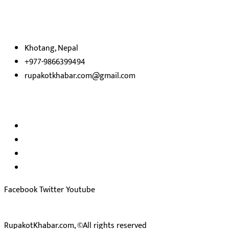
निष्पक्ष समाचारहरु एबम लेखहरु प्रस्तुत गर्दै शसक्त समाचार पोर्टलका रुपमा
प्रस्तुत
भएका
छौ ।
Khotang, Nepal
+977-9866399494
rupakotkhabar.com@gmail.com
हाम्रो टिम
अध्यक्ष तथा प्रकाशक :
राजकुमार भट्टराई
सम्पादक:
जीवन बरुवाल
सुचना बिभाग दर्ता न: ३३१४ /२०७८-७९
प्रेस काउन्सिल सुचिकरण न:
३४०२
Facebook
Twitter
Youtube
RupakotKhabar.com, ©All rights reserved