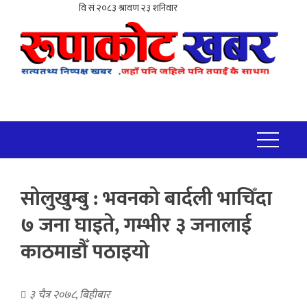
सोलुखुम्बु : भवनको बार्दली भाचिँदा
७ जना घाइते, गम्भीर ३ जनालाई
काठमाडौँ पठाइयो
३ चैत्र २०७८, बिहीबार