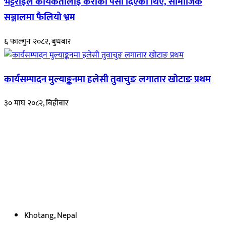
भट्टराईले कार्यकर्तालाई केराको पैसा दिएको थिए, सामाजिक
सञ्जालमा फैलियो भ्रम
६ फाल्गुन २०८२, बुधबार
कार्यसम्पादन मुल्याङ्कनमा हलेसी तुवाचुङ लगातार खोटाङ प्रथम
३० माघ २०८२, बिहीबार
हाम्रो बारेमा
रुपाकोट खबर डट कम मर्यादित समाज विकास र उन्नतीको पथमा अगाडी बढ्ने
उदेश्यका साथ आवाज बिहीनहरुको आवाज बनेर बिबिध विषय तथा सबै क्षेत्रका
निष्पक्ष समाचारहरु एबम लेखहरु प्रस्तुत गर्दै शसक्त समाचार पोर्टलका रुपमा
प्रस्तुत
भएका
छौ ।
Khotang, Nepal