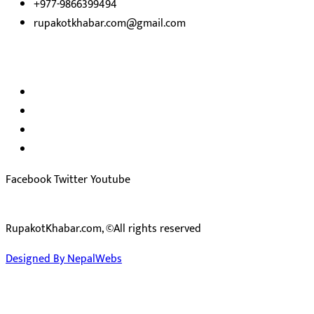
+977-9866399494
rupakotkhabar.com@gmail.com
हाम्रो टिम
अध्यक्ष तथा प्रकाशक :
राजकुमार भट्टराई
सम्पादक:
जीवन बरुवाल
सुचना बिभाग दर्ता न: ३३१४ /२०७८-७९
प्रेस काउन्सिल सुचिकरण न:
३४०२
Facebook
Twitter
Youtube
RupakotKhabar.com, ©All rights reserved
Designed By NepalWebs