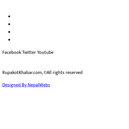
हाम्रो टिम
अध्यक्ष तथा प्रकाशक :
राजकुमार भट्टराई
सम्पादक:
जीवन बरुवाल
सुचना बिभाग दर्ता न: ३३१४ /२०७८-७९
प्रेस काउन्सिल सुचिकरण न:
३४०२
Facebook
Twitter
Youtube
RupakotKhabar.com, ©All rights reserved
Designed By NepalWebs