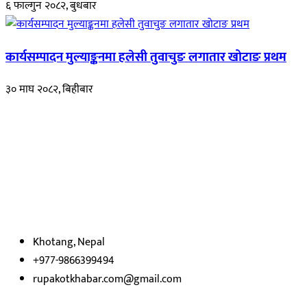
६ फाल्गुन २०८२, बुधबार
कार्यसम्पादन मुल्याङ्कनमा हलेसी तुवाचुङ लगातार खोटाङ प्रथम
३० माघ २०८२, बिहीबार
हाम्रो बारेमा
रुपाकोट खबर डट कम मर्यादित समाज विकास र उन्नतीको पथमा अगाडी बढ्ने
उदेश्यका साथ आवाज बिहीनहरुको आवाज बनेर बिबिध विषय तथा सबै क्षेत्रका
निष्पक्ष समाचारहरु एबम लेखहरु प्रस्तुत गर्दै शसक्त समाचार पोर्टलका रुपमा
प्रस्तुत
भएका
छौ ।
Khotang, Nepal
+977-9866399494
rupakotkhabar.com@gmail.com