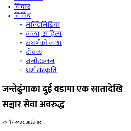
विचार
विविध
मल्टिमिडिया
कला, साहित्य
संघर्षको कथा
रोचक
मनोरञ्जन
धर्म संस्कृति
जन्तेढुंगाका दुई वडामा एक सातादेखि
सञ्चार सेवा अवरुद्ध
२० चैत्र २०७८, आईतवार