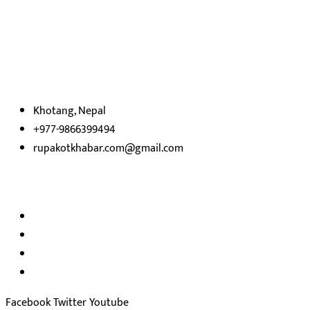
रुपाकोट खबर डट कम मर्यादित समाज विकास र उन्नतीको पथमा अगाडी बढ्ने
उदेश्यका साथ आवाज बिहीनहरुको आवाज बनेर बिबिध विषय तथा सबै क्षेत्रका
निष्पक्ष समाचारहरु एबम लेखहरु प्रस्तुत गर्दै शसक्त समाचार पोर्टलका रुपमा
प्रस्तुत
भएका
छौ ।
Khotang, Nepal
+977-9866399494
rupakotkhabar.com@gmail.com
हाम्रो टिम
अध्यक्ष तथा प्रकाशक :
राजकुमार भट्टराई
सम्पादक:
जीवन बरुवाल
सुचना बिभाग दर्ता न: ३३१४ /२०७८-७९
प्रेस काउन्सिल सुचिकरण न:
३४०२
Facebook
Twitter
Youtube