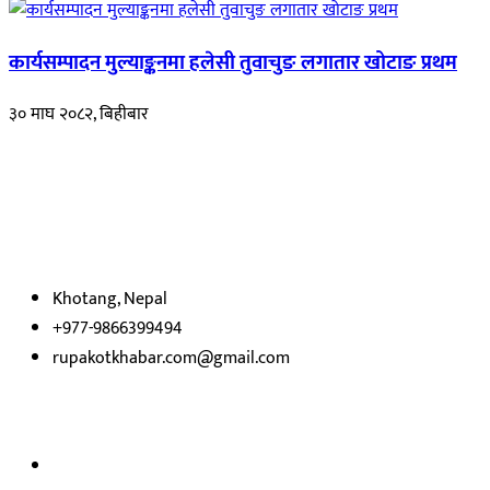
कार्यसम्पादन मुल्याङ्कनमा हलेसी तुवाचुङ लगातार खोटाङ प्रथम
३० माघ २०८२, बिहीबार
हाम्रो बारेमा
रुपाकोट खबर डट कम मर्यादित समाज विकास र उन्नतीको पथमा अगाडी बढ्ने उदेश्
भएका
छौ ।
Khotang, Nepal
+977-9866399494
rupakotkhabar.com@gmail.com
अध्यक्ष तथा प्रकाशक :
राजकुमार भट्टराई