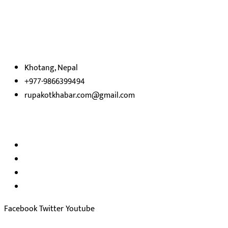
रुपाकोट खबर डट कम मर्यादित समाज विकास र उन्नतीको पथमा अगाडी बढ्ने
उदेश्यका साथ आवाज बिहीनहरुको आवाज बनेर बिबिध विषय तथा सबै क्षेत्रका
निष्पक्ष समाचारहरु एबम लेखहरु प्रस्तुत गर्दै शसक्त समाचार पोर्टलका रुपमा
प्रस्तुत
भएका
छौ ।
Khotang, Nepal
+977-9866399494
rupakotkhabar.com@gmail.com
हाम्रो टिम
अध्यक्ष तथा प्रकाशक :
राजकुमार भट्टराई
सम्पादक:
जीवन बरुवाल
सुचना बिभाग दर्ता न: ३३१४ /२०७८-७९
प्रेस काउन्सिल सुचिकरण न:
३४०२
Facebook
Twitter
Youtube