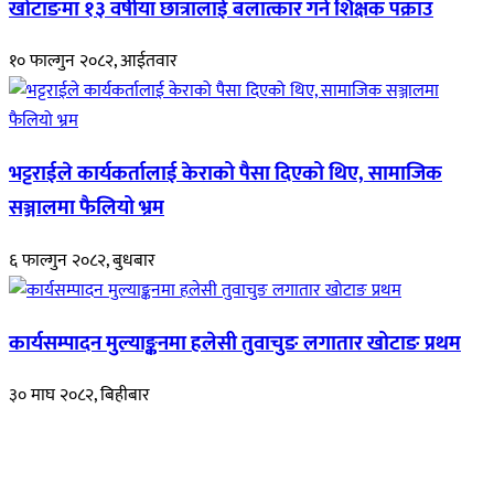
खोटाङमा १३ वर्षीया छात्रालाई बलात्कार गर्ने शिक्षक पक्राउ
१० फाल्गुन २०८२, आईतवार
भट्टराईले कार्यकर्तालाई केराको पैसा दिएको थिए, सामाजिक
सञ्जालमा फैलियो भ्रम
६ फाल्गुन २०८२, बुधबार
कार्यसम्पादन मुल्याङ्कनमा हलेसी तुवाचुङ लगातार खोटाङ प्रथम
३० माघ २०८२, बिहीबार
हाम्रो बारेमा