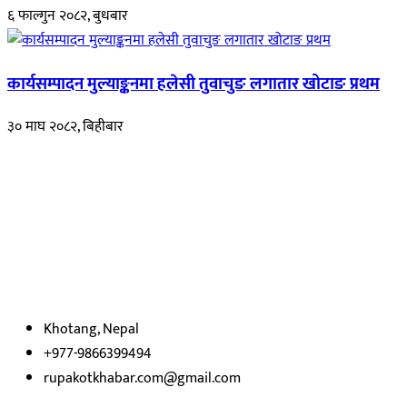
६ फाल्गुन २०८२, बुधबार
कार्यसम्पादन मुल्याङ्कनमा हलेसी तुवाचुङ लगातार खोटाङ प्रथम
३० माघ २०८२, बिहीबार
हाम्रो बारेमा
रुपाकोट खबर डट कम मर्यादित समाज विकास र उन्नतीको पथमा अगाडी बढ्ने
उदेश्यका साथ आवाज बिहीनहरुको आवाज बनेर बिबिध विषय तथा सबै क्षेत्रका
निष्पक्ष समाचारहरु एबम लेखहरु प्रस्तुत गर्दै शसक्त समाचार पोर्टलका रुपमा
प्रस्तुत
भएका
छौ ।
Khotang, Nepal
+977-9866399494
rupakotkhabar.com@gmail.com