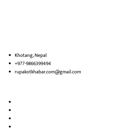
हाम्रो बारेमा
रुपाकोट खबर डट कम मर्यादित समाज विकास र उन्नतीको पथमा अगाडी बढ्ने
उदेश्यका साथ आवाज बिहीनहरुको आवाज बनेर बिबिध विषय तथा सबै क्षेत्रका
निष्पक्ष समाचारहरु एबम लेखहरु प्रस्तुत गर्दै शसक्त समाचार पोर्टलका रुपमा
प्रस्तुत
भएका
छौ ।
Khotang, Nepal
+977-9866399494
rupakotkhabar.com@gmail.com
हाम्रो टिम
अध्यक्ष तथा प्रकाशक :
राजकुमार भट्टराई
सम्पादक:
जीवन बरुवाल
सुचना बिभाग दर्ता न: ३३१४ /२०७८-७९
प्रेस काउन्सिल सुचिकरण न:
३४०२