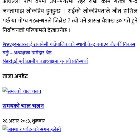
अघिल्लो पाँच वर्षमा उप–मेयरमा रहेर राम्रो काम गरेको भन्दै
जनतामाझ लोकप्रिय हुनुहुन्छ । राईको लोकप्रियताले जीत हासिल
गर्छ या गोप्य गठबन्धनले जित्नेछ ? त्यो भने आसन्न वैशाख ३० गते हुने
निर्वाचनको परिणामले देखाउनेछ ।
Prev
हरमटारलाई रावाबेसी गाउँपालिकाको स्थायी केन्द्र बनाएर चौतर्फी विकास
गर्छु – अध्यक्षका उम्मेद्वार श्रेष्ठ
Next
दुई पूर्व प्रअबीच वडाध्यक्षमा चुनावी प्रतिस्पर्धा
ताजा अपडेट
समयको चाल चलन
२६ असार २०८३, शुक्रबार