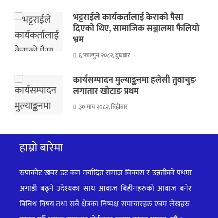
भट्टराईले कार्यकर्तालाई केराको पैसा
दिएको थिए, सामाजिक सञ्जालमा फैलियो
भ्रम
६ फाल्गुन २०८२, बुधबार
कार्यसम्पादन मुल्याङ्कनमा हलेसी तुवाचुङ
लगातार खोटाङ प्रथम
३० माघ २०८२, बिहीबार
हाम्रो बारेमा
रुपाकोट खबर डट कम मर्यादित समाज विकास र उन्नतीको पथमा
अगाडी बढ्ने उदेश्यका साथ आवाज बिहीनहरुको आवाज बनेर
बिबिध विषय तथा सबै क्षेत्रका निष्पक्ष समाचारहरु एबम लेखहरु