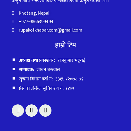
प्रस्तुत गर्दै शसक्त समाचार पोर्टलका रुपमा प्रस्तुत
भएका
छौ ।
Khotang, Nepal
+977-9866399494
rupakotkhabar.com@gmail.com
हाम्रो टिम
अध्यक्ष तथा प्रकाशक :
राजकुमार भट्टराई
सम्पादक:
जीवन बरुवाल
सुचना बिभाग दर्ता न: ३३१४ /२०७८-७९
प्रेस काउन्सिल सुचिकरण न:
३४०२