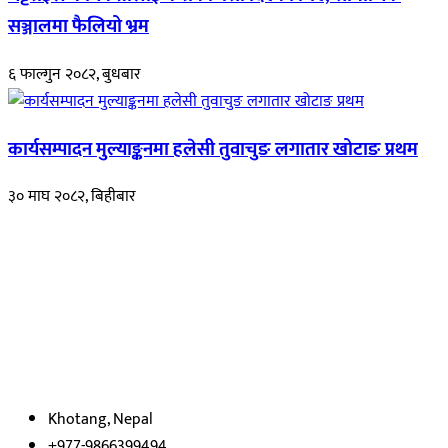
सञ्जालमा फैलियो भ्रम
६ फाल्गुन २०८२, बुधबार
कार्यसम्पादन मुल्याङ्कनमा हलेसी तुवाचुङ लगातार खोटाङ प्रथम
३० माघ २०८२, बिहीबार
हाम्रो बारेमा
रुपाकोट खबर डट कम मर्यादित समाज विकास र उन्नतीको पथमा अगाडी बढ्ने
उदेश्यका साथ आवाज बिहीनहरुको आवाज बनेर बिबिध विषय तथा सबै क्षेत्रका
निष्पक्ष समाचारहरु एबम लेखहरु प्रस्तुत गर्दै शसक्त समाचार पोर्टलका रुपमा
प्रस्तुत
भएका
छौ ।
Khotang, Nepal
+977-9866399494